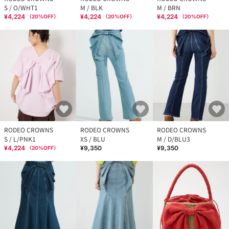
S / O/WHT1
M / BLK
M / BRN
¥4,224
¥4,224
¥4,224
（
20
%OFF）
（
20
%OFF）
（
20
%OFF）
RODEO CROWNS
RODEO CROWNS
RODEO CROWNS
S / L/PNK1
XS / BLU
M / D/BLU3
¥4,224
¥9,350
¥9,350
（
20
%OFF）