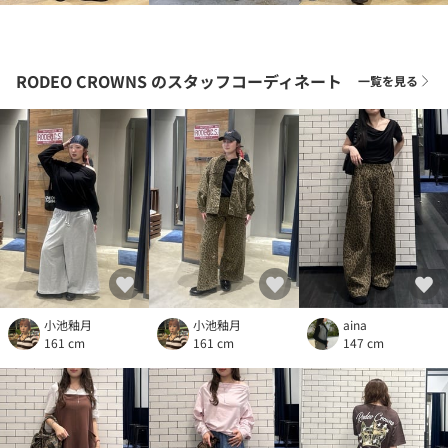
RODEO CROWNS
のスタッフコーディネート
一覧を見る
aina
小池釉月
小池釉月
147 cm
161 cm
161 cm