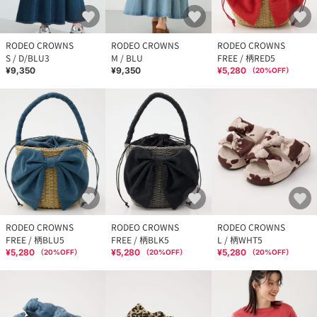
RODEO CROWNS
RODEO CROWNS
RODEO CROWNS
S / D/BLU3
M / BLU
FREE / 柄RED5
¥9,350
¥9,350
¥5,280
（
20
%OFF）
RODEO CROWNS
RODEO CROWNS
RODEO CROWNS
FREE / 柄BLU5
FREE / 柄BLK5
L / 柄WHT5
¥5,280
¥5,280
¥5,280
（
20
%OFF）
（
20
%OFF）
（
20
%OFF）