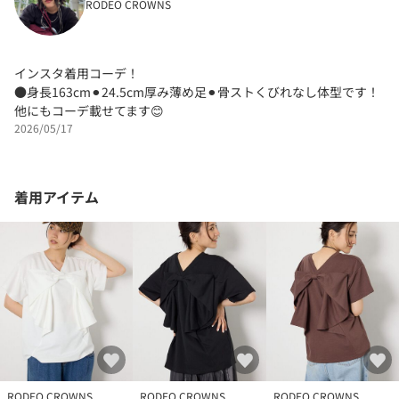
RODEO CROWNS
インスタ着用コーデ！
●身長163cm⚫︎24.5cm厚み薄め足⚫︎骨ストくびれなし体型です！
他にもコーデ載せてます😊
2026/05/17
着用アイテム
RODEO CROWNS
RODEO CROWNS
RODEO CROWNS