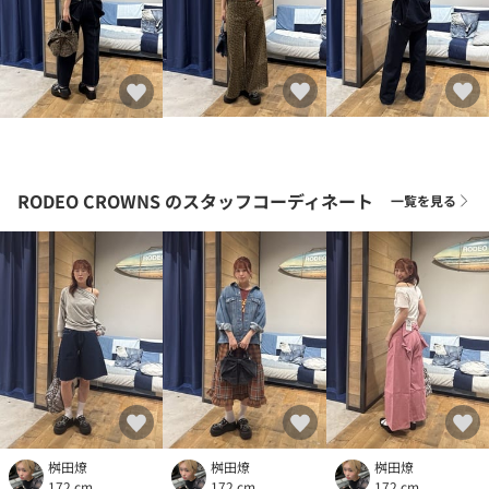
RODEO CROWNS
のスタッフコーディネート
一覧を見る
桝田燎
桝田燎
桝田燎
172 cm
172 cm
172 cm