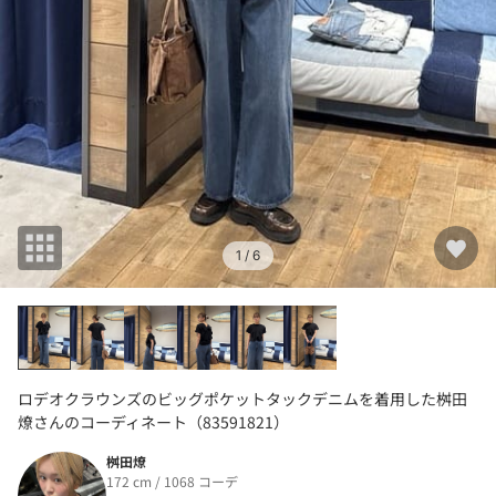
1
/ 6
ロデオクラウンズのビッグポケットタックデニムを着用した桝田
燎さんのコーディネート（83591821）
桝田燎
172 cm / 1068 コーデ