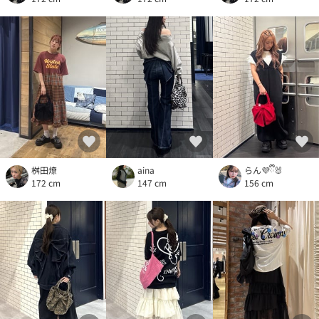
桝田燎
aina
らん💜ྀི🐰
172 cm
147 cm
156 cm