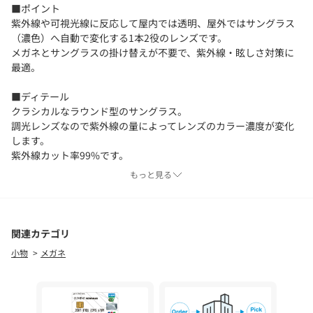
■ポイント
紫外線や可視光線に反応して屋内では透明、屋外ではサングラス
（濃色）へ自動で変化する1本2役のレンズです。
メガネとサングラスの掛け替えが不要で、紫外線・眩しさ対策に
最適。
■ディテール
クラシカルなラウンド型のサングラス。
調光レンズなので紫外線の量によってレンズのカラー濃度が変化
します。
紫外線カット率99%です。
もっと見る
■スタイリング
日常使いからアウトドアまで幅広く対応します。
※お取り扱い上のご注意
関連カテゴリ
着用、お取り扱いの際は、アテンションタグをご確認ください。
小物
メガネ
[注意事項]
※画像の商品はサンプルです。実際の商品と仕様、加工が若干異
なる場合があります。