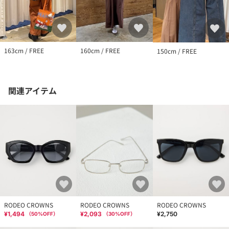
163cm / FREE
160cm / FREE
150cm / FREE
関連アイテム
RODEO CROWNS
RODEO CROWNS
RODEO CROWNS
¥1,494
¥2,093
¥2,750
（
50
%OFF）
（
30
%OFF）