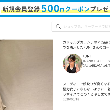
ガリャルダガランテの＜Ogg
ツを着用したFUMI さんのコー
FUMI
163 cm / 341 コー
GALLARDAGALAN
ヌーディーで顔映りが良くな
極力女子にならないように、
０サイズでこのくるぶし丈で
2026/05/18