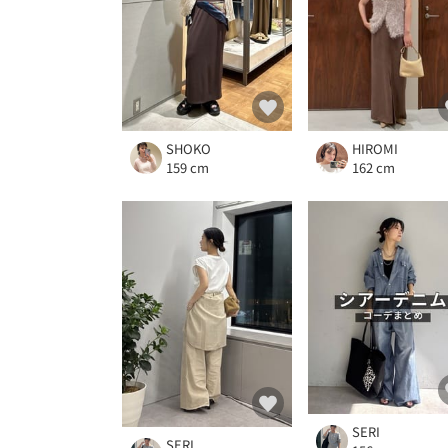
SHOKO
HIROMI
159 cm
162 cm
SERI
SERI