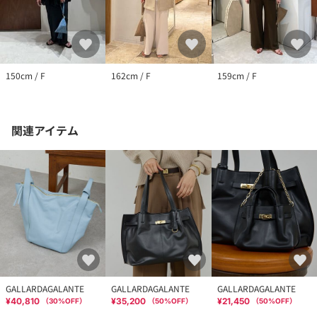
150cm / F
162cm / F
159cm / F
関連アイテム
GALLARDAGALANTE
GALLARDAGALANTE
GALLARDAGALANTE
¥40,810
¥35,200
¥21,450
（
30
%OFF）
（
50
%OFF）
（
50
%OFF）