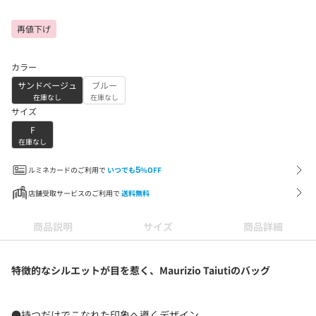
再値下げ
カラー
サンドベージュ
ブルー
在庫なし
在庫なし
サイズ
F
在庫なし
ルミネカードのご利用で
いつでも
5
%OFF
店舗受取サービスのご利用で
送料無料
商品説明
サイズ
商品詳細
特徴的なシルエットが目を惹く、Maurizio Taiutiのバッグ
●持つだけでこなれた印象へ導くデザイン。