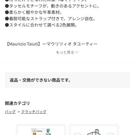
●タッセルモチーフが、動きのあるアクセントに。
●柔らかく軽やかな牛革素材。
●着脱可能なストラップ付きで、アレンジ自在。
●スタイルに合わせて選べる2色展開。
【Maurizio Taiuti】ーマウリツィオ タユーティー
1958年にイタリア・フィレンツェで創業したイタリアの老舗レザ
もっと見る
ーファクトリー。
シンプルでエレガントなデザインを基調とし、洗練されたフォル
ムや素材の美しさを追求したコレクションを展開しています。
すべて、イタリアの熟練した職人の手によってひとつひとつ丁寧に
返品・交換ができない商品です。
仕上げられています。
▼同ブランド品番
関連カテゴリ
GGZ1061212D0005／ 【Maurizio Taiuti】ワンショルダーバッ
バッグ
クラッチバッグ
グ/DBR
GGZ1061212D0006／ 【Maurizio Taiuti】ワンショルダーバッ
グ/BK
GGZ1061212D0008／ 【Maurizio Taiuti】サークルバッグ