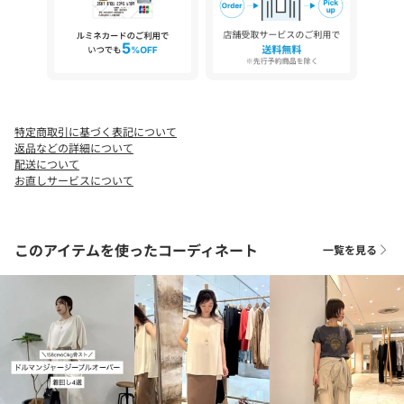
GGZ1061212D0009／ 【Maurizio Taiuti】スクエアバッグ
※画像の商品はサンプルです。
実際の商品と仕様、加工などが若干異なる場合があります。
また、生産過程上の都合により、洗濯表記や混率、サイズスペッ
ク等が多少変更になる可能性がございます。
特定商取引に基づく表記について
予めご了承ください。
返品などの詳細について
配送について
※トップの画像は、光の具合で色味が違って見える場合がありま
お直しサービスについて
す。
◆気になる商品は「お気に入り」登録を◆
このアイテムを使ったコーディネート
一覧を見る
ハートマークをクリックし、お好きなカラーを選んでお気に入り
に登録すると
入荷情報や残り1点の通知、完売カラーの再入荷、セール情報など
を受け取ることができます。