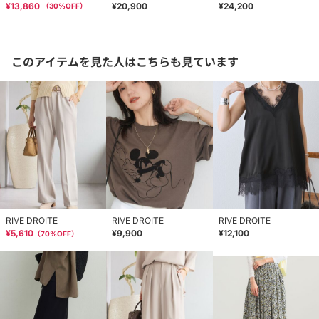
¥13,860
¥20,900
¥24,200
（
30
%OFF）