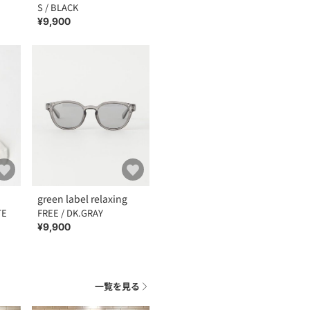
S / BLACK
¥9,900
green label relaxing
TE
FREE / DK.GRAY
¥9,900
一覧を見る