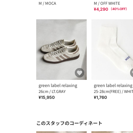
M / MOCA
M / OFF WHITE
¥4,290
（
40
%OFF）
green label relaxing
green label relaxing
26cm / LT.GRAY
25-28cm(FREE) / WHI
¥15,950
¥1,760
このスタッフのコーディネート