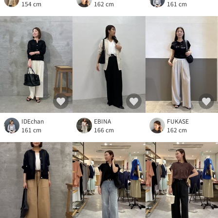
154 cm
162 cm
161 cm
IDEchan
EBINA
FUKASE
161 cm
166 cm
162 cm