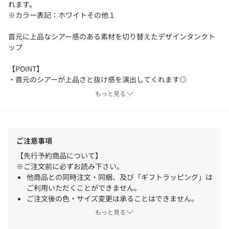
れます。
※カラー表記：ホワイトその他１
首元に上品なシアー感のある素材を切り替えたデザインタンクト
ップ
【POINT】
・首元のシアーが上品さと抜け感を演出してくれます◎
・デコルテラインをすっきりと魅せながら安心感もある程よいス
もっと見る
クエアネックデザイン
・滑らかで柔らかな肌触りでストレスフリーな着心地です。
・スクエアネックなのでVネックのシャツやジャケットとバランス
良く決まります◎
ご注意事項
【おすすめコーディネート】
【先行予約商品について】
程よく詰まったネックデザインなので、今季トレンドの深Vネック
※ご注文前に必ずお読み下さい。
デザインのアイテムと相性抜群。ジャケットなどのキレイめな羽
他商品との同時注文・同梱、及び「ギフトラッピング」は
織りと合わせればオフィスカジュアルスタイルにまで活躍しま
ご利用いただくことができません。
す。
ご注文後の色・サイズ変更は承ることはできません。
注文から出荷までに期間が空く場合、クレジットカードの
もっと見る
【おすすめレイヤードアイテム】
利用状況により支払方法の変更や注文キャンセルとさせて