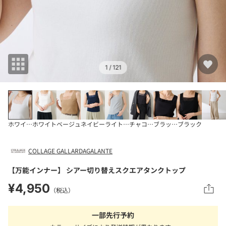
1
/ 121
ホワイトその他1
ホワイト
ベージュ
ネイビー
ライトグレー
チャコールグレー
ブラックその他2
ブラック
COLLAGE GALLARDAGALANTE
【万能インナー】 シアー切り替えスクエアタンクトップ
¥4,950
（税込）
一部先行予約