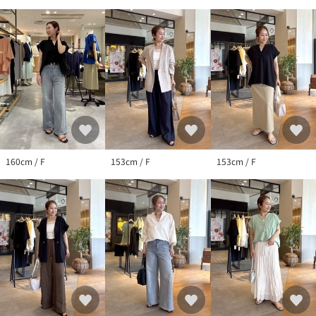
【気になる商品は「お気に入り」登録を】
ハートマークをクリックし、お好きなカラーを選んでお気に入り
に登録すると
入荷情報や残り1点の通知、完売カラーの再入荷、セール情報など
を受け取ることができます。
※撮影場所やお使いのモニター環境により若干お色味が異なる場
合がございます。
特にロケの撮影では明るく見える傾向にございます。詳細撮影画
像で色味をお確かめくださいます様お願いいたします。
※サンプルで撮影をしております。若干の仕様が変更になる場合
160cm / F
153cm / F
153cm / F
がございますので予めご了承の上ご注文くださいますようお願い
いたします。
※サンプルでの採寸のためあくまで目安となります。予めご了承
ください。