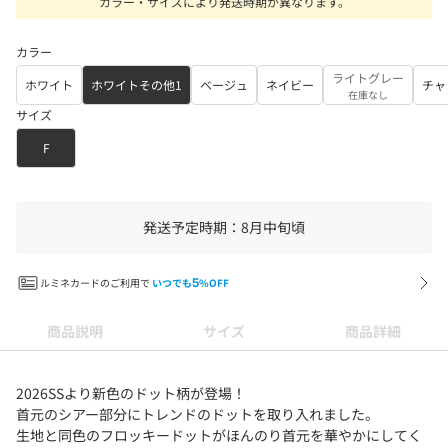
カラー・サイズにより発送時期が異なります。
カラー
ライトグレー
ホワイト
ホワイトその他1
ベージュ
ネイビー
チャ
在庫なし
サイズ
F
発送予定時期：8月中旬頃
ルミネカードのご利用で
いつでも
5
%OFF
商品説明
サイズ
商品詳細
2026SSより新色のドット柄が登場！
首元のシアー部分にトレンドのドットを取り入れました。
生地と同色のフロッキードットがほんのり首元を華やかにしてく