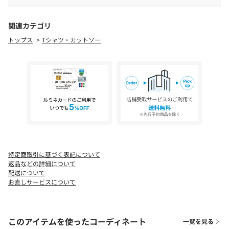
・ヴィンテージメッシュブラウス CLZ1061404A0002
いただく場合がございます。
・ヴィンテージライクシャツ CLZ1061304A0006
お支払い方法にて【d払い(ドコモ)】【auかんたん決済／
・ギャザー切替シャツカーディガン CLZ1061304A0007
au WALLET】をお選びいただくことはできません。
関連カテゴリ
配達指定は希望時間帯のみとなります。配送希望日はご指
トップス
Tシャツ・カットソー
【素材】
定いただくことはできません。
本体：綿47％、レーヨン47％、ポリウレタン6％
生産の都合により納期が変更になる場合がございます。
別布：綿70％、シルク30％
実際の商品と仕様、サイズが若干異なる場合がございま
す。
・透け感：切り替え部分のみあり
追加生産商品は、一部の店舗、通販で販売中の場合がござ
・裏地：なし
います。
・伸縮性：あり
納期の違う色・サイズを一緒に購入されますと、納期の遅
・光沢感：なし
い方に合わせての発送となりますので、予めご了承くださ
・洗濯：洗濯機洗い可能(液温は30℃を限度とし、洗濯機で非常に
い。
弱い洗濯ができる)
特定商取引に基づく表記について
【C′NOTE/ノート】
返品などの詳細について
COLLAGE大人気のシアー切替シリーズを展開するインナーブラン
配送について
お直しサービスについて
ドC`note。程よく透けるシアー素材とストレッチ性のあるカット
ソー素材を組み合わせ、上品な雰囲気でありながら着心地の良さ
も叶えてくれるファッションをご提案致します。
このアイテムを使ったコーディネート
一覧を見る