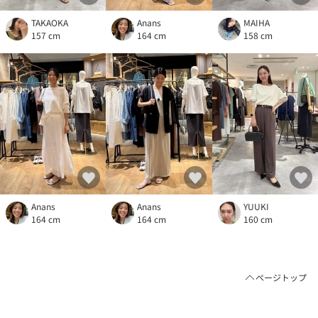
TAKAOKA
Anans
MAIHA
157 cm
164 cm
158 cm
Anans
Anans
YUUKI
164 cm
164 cm
160 cm
ページトップ