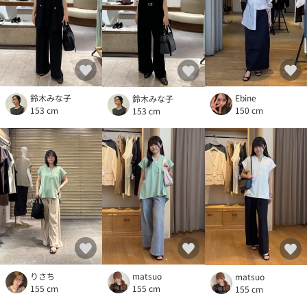
鈴木みな子
Ebine
鈴木みな子
153 cm
150 cm
153 cm
りさち
matsuo
matsuo
155 cm
155 cm
155 cm