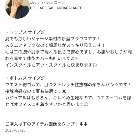
160 cm / 565 コーデ
COLLAGE GALLARDAGALANTE
・トップス サイズ:F
夏でも涼しいジャージ素材の新型ブラウスです！
スクエアネックなので顔周りがスッキリ見えます！
袖は二の腕や肘まで隠れる長さで安心ですし、お腹やおしりが隠
れる着丈で体型カバーも叶いますよ✨️
インスタイルもアウトスタイルも決まります◎
・ボトムス サイズ:F
ウエスト総ゴムで、且つストレッチ性抜群の楽ちんパンツです！
接触冷感なので夏も快適です☀️
カジュアルはもちろん、キレイめ生地なので、ウエストゴムを隠
せばオフィスにも着やすいかと思います◎
ご購入は下のアイテム画像をタップ！⬇⬇
2026/05/20