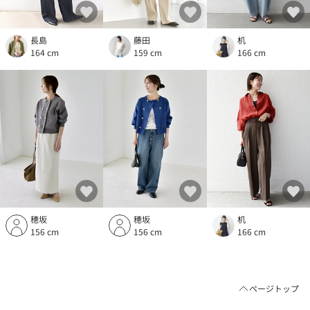
長島
藤田
机
164 cm
159 cm
166 cm
穂坂
穂坂
机
156 cm
156 cm
166 cm
ページトップ