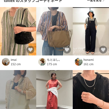
collex
のスタッフコーディネート
一覧を見る
imai
もとはし。
honami
152 cm
175 cm
161 cm