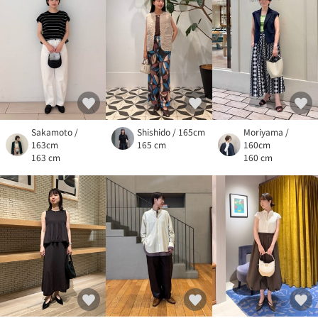
Sakamoto /
Shishido / 165cm
Moriyama /
163cm
165 cm
160cm
163 cm
160 cm