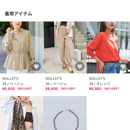
着用アイテム
NOLLEY'S
NOLLEY'S
NOLLEY'S
38 / ベージュ
36 / ベージュ
38 / オレンジ
¥6,600
¥8,800
¥8,580
（
60
%OFF）
（
50
%OFF）
（
40
%OFF）