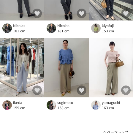
Nicolas
kiyofuji
Nicolas
181 cm
153 cm
181 cm
ikeda
sugimoto
yamaguchi
159 cm
158 cm
163 cm
ページトップ