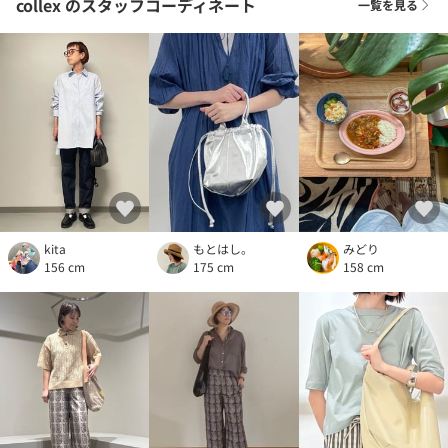
collex
のスタッフコーディネート
一覧を見る
kita
もとはし。
みどり
156 cm
175 cm
158 cm