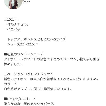
collex
□152cm
骨格ナチュラル
イエベ秋
トップス、ボトムスともにXS〜Sサイズ
シューズ22〜22.5cm
■初夏のワントーンコーデ
アイボリー〜ホワイトの淡色でまとめてブラウン小物で少し引き
締めました。
□ベーシックコットンＴシャツ2
新色のアイボリーは真っ白が苦手なイエベさんに特におすすめの
カラー！
血色感がアップして優しい雰囲気になります。
■Dragon/ミニトート
柔らかい水牛革のメッシュバッグ。