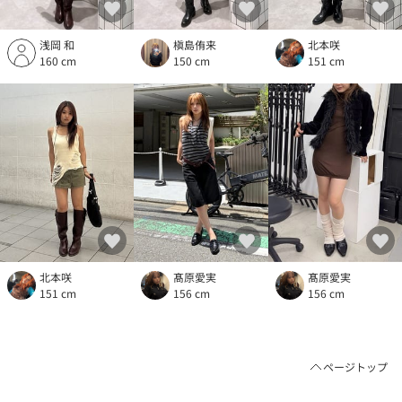
浅岡 和
槇島侑来
北本咲
160 cm
150 cm
151 cm
北本咲
髙原愛実
髙原愛実
151 cm
156 cm
156 cm
ページトップ