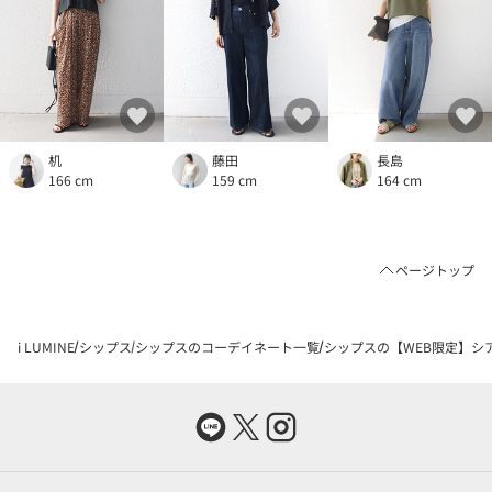
机
藤田
長島
166 cm
159 cm
164 cm
ページトップ
i LUMINE
シップス
シップスのコーデイネート一覧
シップスの【WEB限定】シア