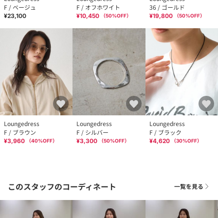
F / ベージュ
F / オフホワイト
36 / ゴールド
¥23,100
¥10,450
¥19,800
（
50
%OFF）
（
50
%OFF）
Loungedress
Loungedress
Loungedress
F / ブラウン
F / シルバー
F / ブラック
¥3,960
¥3,300
¥4,620
（
40
%OFF）
（
50
%OFF）
（
30
%OFF）
このスタッフのコーディネート
一覧を見る