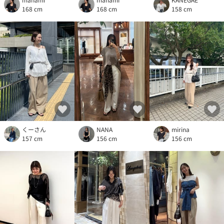
168 cm
168 cm
158 cm
くーさん
NANA
mirina
157 cm
156 cm
156 cm