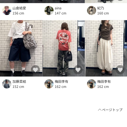
山倉結愛
aina
紀乃
156 cm
147 cm
160 cm
加藤菜結
梅田李有
梅田李有
152 cm
162 cm
162 cm
ページトップ