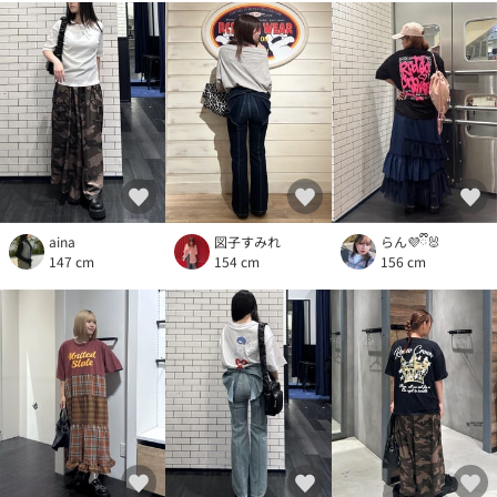
aina
図子すみれ
らん💜ྀི🐰
147 cm
154 cm
156 cm