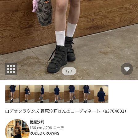
1
/ 7
ロデオクラウンズ 菅原汐莉さんのコーディネート（83704601）
菅原汐莉
166 cm / 208 コーデ
RODEO CROWNS