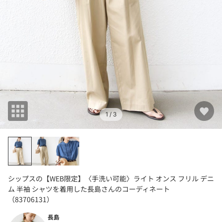
1
/ 3
シップスの【WEB限定】〈手洗い可能〉ライト オンス フリル デニ
ム 半袖 シャツを着用した長島さんのコーディネート
（83706131）
長島