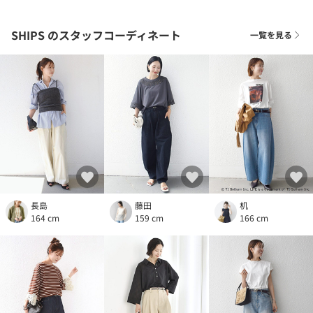
SHIPS
のスタッフコーディネート
一覧を見る
長島
藤田
机
164 cm
159 cm
166 cm