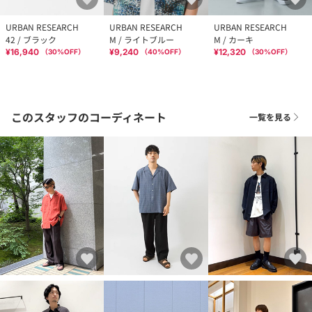
URBAN RESEARCH
URBAN RESEARCH
URBAN RESEARCH
42 / ブラック
M / ライトブルー
M / カーキ
¥16,940
¥9,240
¥12,320
（
30
%OFF）
（
40
%OFF）
（
30
%OFF）
このスタッフのコーディネート
一覧を見る