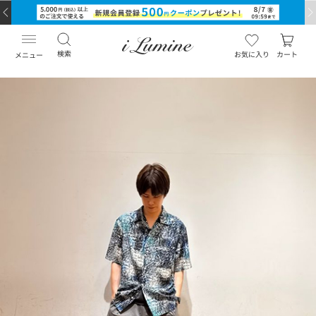
検索
お気に入り
カート
メニュー