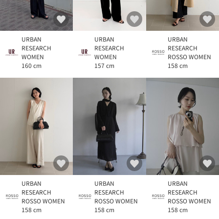
URBAN
URBAN
URBAN
RESEARCH
RESEARCH
RESEARCH
WOMEN
WOMEN
ROSSO WOMEN
160 cm
157 cm
158 cm
URBAN
URBAN
URBAN
RESEARCH
RESEARCH
RESEARCH
ROSSO WOMEN
ROSSO WOMEN
ROSSO WOMEN
158 cm
158 cm
158 cm