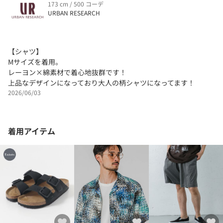
173 cm / 500 コーデ
URBAN RESEARCH
【シャツ】
Mサイズを着用。
レーヨン×綿素材で着心地抜群です！
上品なデザインになっており大人の柄シャツになってます！
2026/06/03
着用アイテム