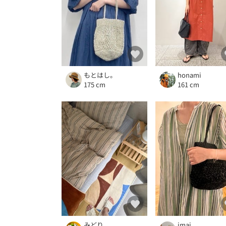
もとはし。
honami
175 cm
161 cm
みどり
imai