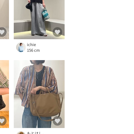
ichie
156 cm
もとはし。