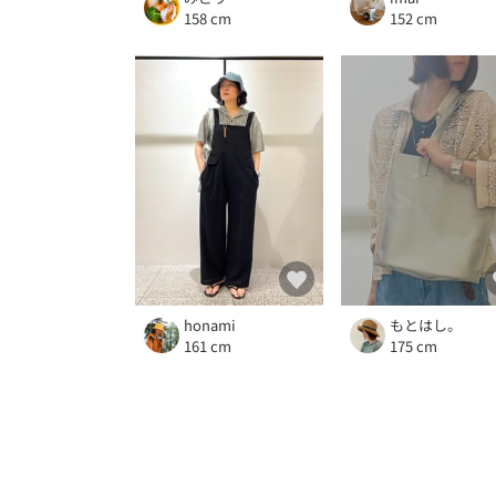
158 cm
152 cm
honami
もとはし。
161 cm
175 cm