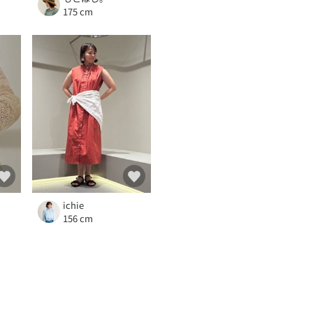
175 cm
ichie
156 cm