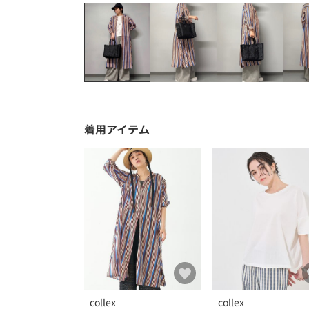
着用アイテム
collex
collex