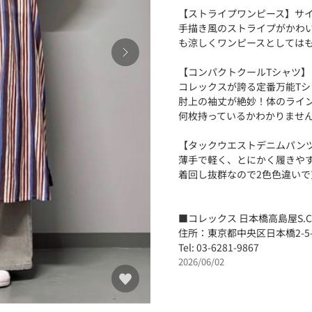
【ストライプワンピース】サイ
手描き風のストライプがかわ
も涼しくワンピースとしては
【コンパクトクールTシャツ】
コレックスが誇る定番万能Tシ
肘上の袖丈が絶妙！体のライ
何枚持っているかわかりませ
【タックウエストデニムパンツ
薄手で軽く、とにかく履きや
着回し抜群なので2色色違いで
■コレックス 日本橋高島屋S.C
住所：東京都中央区日本橋2-5-1
Tel: 03-6281-9867
2026/06/02