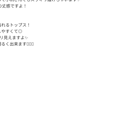
この丈感ですよ！
着れるトップス！
しやすくて◎
リ見えますよ✨️
来ます🙆🏻‍♀️