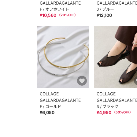
GALLARDAGALANTE
GALLARDAGALANT
F / オフホワイト
0 / ブルー
¥10,560
¥12,100
（
20
%OFF）
COLLAGE
COLLAGE
GALLARDAGALANTE
GALLARDAGALANT
F / ゴールド
S / ブラック
¥6,050
¥4,950
（
50
%OFF）