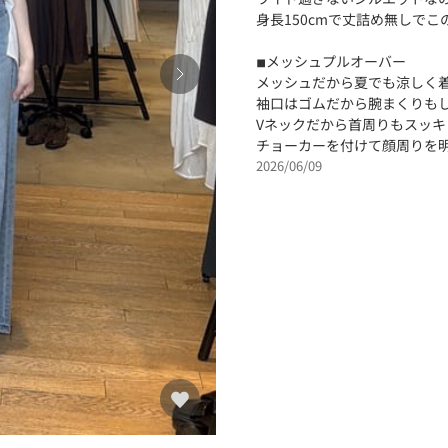
身長150cmで丈詰め無しで
◾︎メッシュプルオーバー
メッシュだから夏でも涼しく
袖口はゴムだから腕まくりも
Vネックだから首周りもスッキ
チョーカーを付けて顔周りを明るく出
2026/06/09