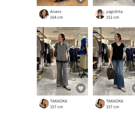
Anans
yagishita
164 cm
151 cm
TAKAOKA
TAKAOKA
157 cm
157 cm