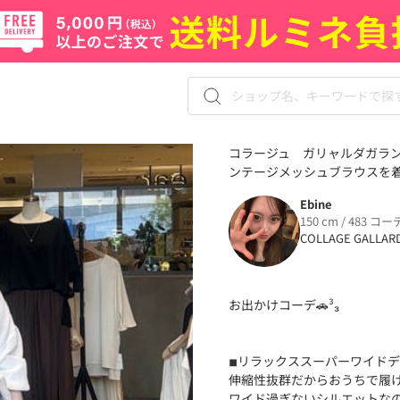
コラージュ ガリャルダガラ
ンテージメッシュブラウスを着用
Ebine
150 cm / 483 コー
COLLAGE GALLAR
お出かけコーデ🚗³₃
◾︎リラックススーパーワイド
伸縮性抜群だからおうちで履
ワイド過ぎないシルエットなの