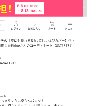
ログイン
お気に入り
カート
メニュー
ンテの【夏にも着れる長袖/涼しく体型カバー】ヴィ
したEbineさんのコーディネート（83718771）
デ
DAGALANTE
デニム
けちゃうくらい楽ちんパンツ！
で小柄さんでもスッキリ履けちゃいます✨️