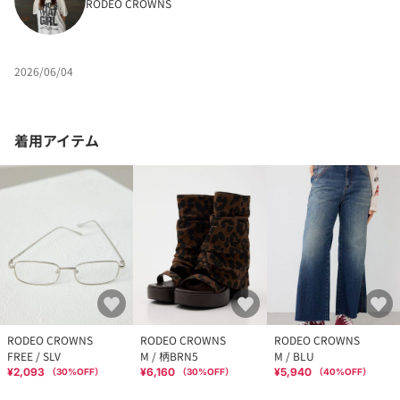
RODEO CROWNS
2026/06/04
着用アイテム
RODEO CROWNS
RODEO CROWNS
RODEO CROWNS
FREE / SLV
M / 柄BRN5
M / BLU
¥2,093
¥6,160
¥5,940
（
30
%OFF）
（
30
%OFF）
（
40
%OFF）