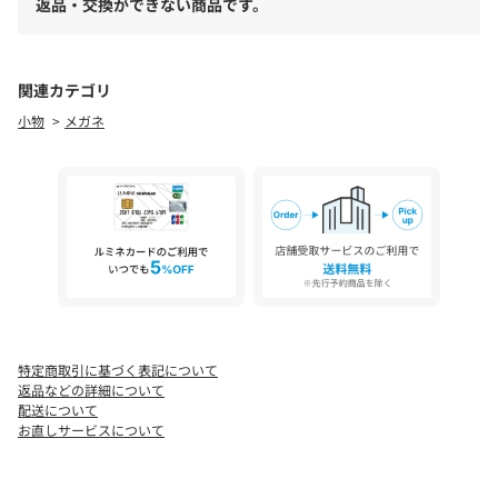
返品・交換ができない商品です。
[注意事項]
※画像の商品はサンプルです。実際の商品と仕様、加工が若干異
なる場合があります。
関連カテゴリ
※画像の商品は光の照射や角度、お使いのモニター環境により、
小物
メガネ
実物と色味が異なる場合がございます。
※着用、お取り扱いの際は、アテンションタグをご確認くださ
い。
特定商取引に基づく表記について
返品などの詳細について
配送について
お直しサービスについて