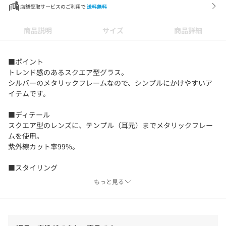
店舗受取サービスのご利用で
送料無料
商品説明
サイズ
商品詳細
■ポイント
トレンド感のあるスクエア型グラス。
シルバーのメタリックフレームなので、シンプルにかけやすいア
イテムです。
■ディテール
スクエア型のレンズに、テンプル（耳元）までメタリックフレー
ムを使用。
紫外線カット率99%。
■スタイリング
ストリートスタイルとの合わせがおすすめです。
もっと見る
※お取り扱い上のご注意
着用およびお取り扱いの際は、必ずアテンションタグをご確認く
ださい。