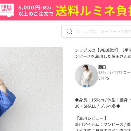
シップスの【WEB限定】〈手洗
ンピースを着用した藤田さんのコ
藤田
159 cm / 1171 コ
SHIPS
◆身長：159cm / 体型：細
36・SMALL / ブルべ冬◆
【着用レビュー 】
着用アイテム：ワンピース / 着用
サイズ感：身体のラインを拾