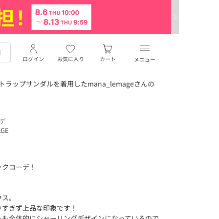
ログイン
お気に入り
カート
メニュー
ラップサンダルを着用したmana_lemageさんの
ーデ
AGE
ックコーデ！
ウス。
りすぎず上品な印象です！
らも全体的にシャーリングデザインになっているので