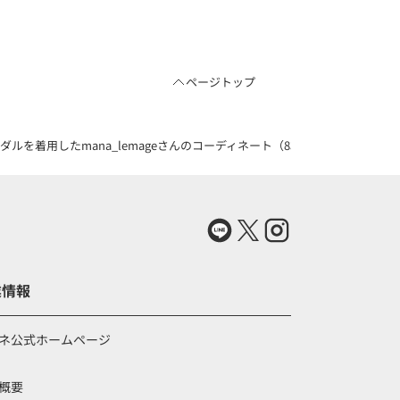
ページトップ
着用したmana_lemageさんのコーディネート（83727563）
業情報
ネ公式ホームページ
概要