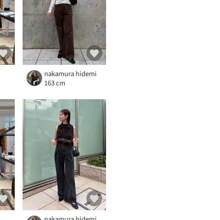
）
nakamura hidemi
163 cm
）
nakamura hidemi