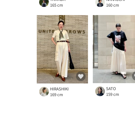
165 cm
160 cm
SATO
HIRASHIKI
159 cm
169 cm