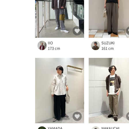
IIO
SUZUKI
173 cm
161 cm
YAMADA
NAKAUCHI