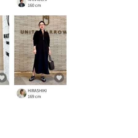
160 cm
HIRASHIKI
169 cm