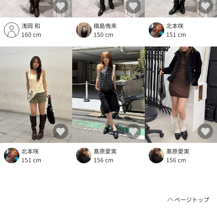
浅岡 和
槇島侑来
北本咲
160 cm
150 cm
151 cm
北本咲
髙原愛実
髙原愛実
151 cm
156 cm
156 cm
ページトップ