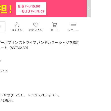
ログイン
お気に入り
カート
メニュー
ーポプリン ストライプ バンドカラー シャツを着用
ート（83736439）
デ
ミネ２
。
エストややぴったり、レングスはジャスト。
ズ41着用。