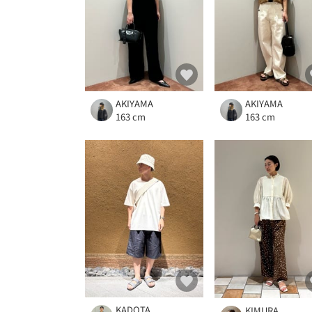
AKIYAMA
AKIYAMA
163 cm
163 cm
KADOTA
KIMURA