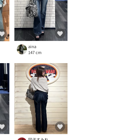
aina
147 cm
図子すみれ