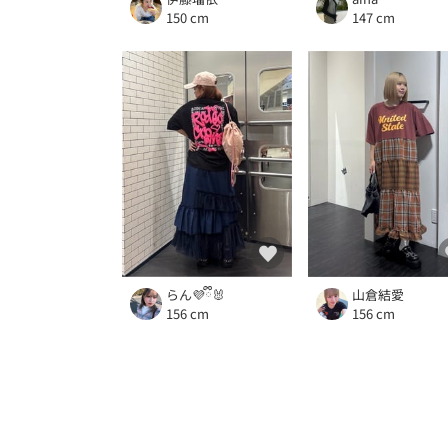
150 cm
147 cm
らん💜ྀི🐰
山倉結愛
156 cm
156 cm