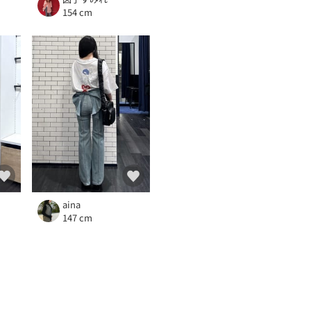
154 cm
aina
147 cm