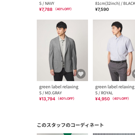
S / NAVY
81cm(32inch) / BLAC
¥7,788
¥7,590
（
40
%OFF）
green label relaxing
green label relaxing
S / MD.GRAY
S / ROYAL
¥13,794
¥4,950
（
40
%OFF）
（
40
%OFF）
このスタッフのコーディネート