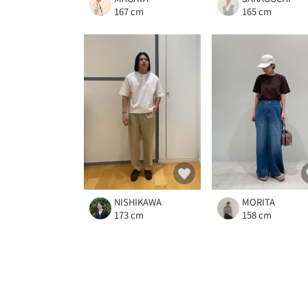
167 cm
165 cm
NISHIKAWA
MORITA
173 cm
158 cm