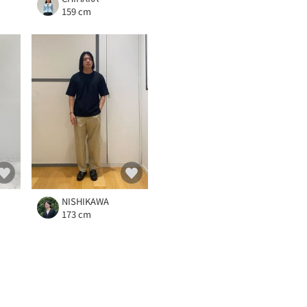
159 cm
NISHIKAWA
173 cm