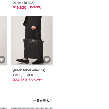
K
26cm / BLACK
¥16,830
（
10
%OFF）
green label relaxing
FREE / BLACK
¥24,750
（
10
%OFF）
一覧を見る