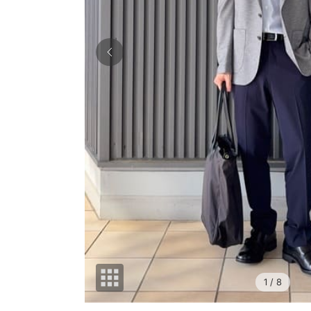
1
/ 8