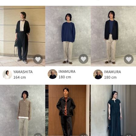
IMAMURA
YAMASHITA
IMAMURA
180 cm
164 cm
180 cm