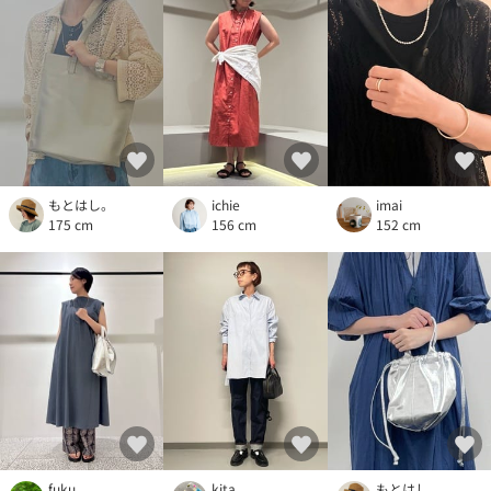
もとはし。
ichie
imai
175 cm
156 cm
152 cm
fuku
kita
もとはし。