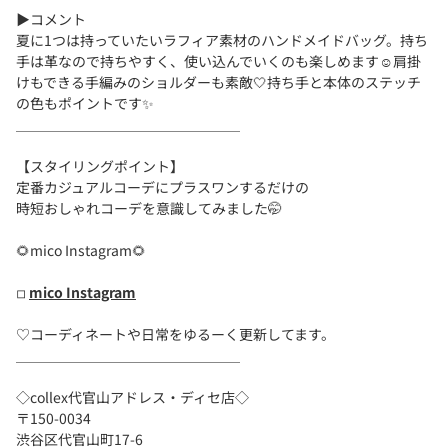
▶︎コメント
夏に1つは持っていたいラフィア素材のハンドメイドバッグ。持ち
手は革なので持ちやすく、使い込んでいくのも楽しめます☺️肩掛
けもできる手編みのショルダーも素敵🤍持ち手と本体のステッチ
の色もポイントです✨
＿＿＿＿＿＿＿＿＿＿＿＿＿＿＿＿
【スタイリングポイント】
定番カジュアルコーデにプラスワンするだけの
時短おしゃれコーデを意識してみました🤭
🌻mico Instagram🌻
◽︎
mico Instagram
♡コーディネートや日常をゆるーく更新してます。
＿＿＿＿＿＿＿＿＿＿＿＿＿＿＿＿
◇collex代官山アドレス・ディセ店◇
〒150-0034
渋谷区代官山町17-6