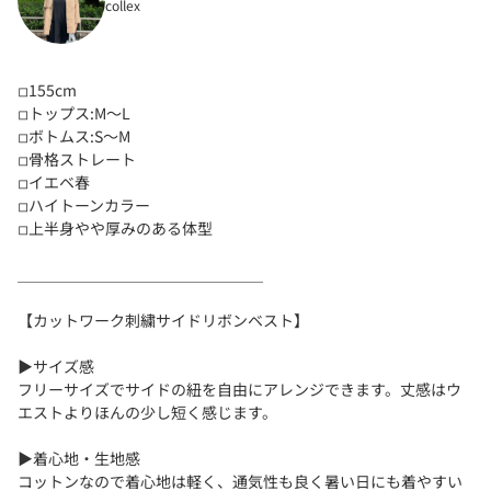
collex
◽︎155cm
◽︎トップス:M〜L
◽︎ボトムス:S〜M
◽︎骨格ストレート
◽︎イエベ春
◽︎ハイトーンカラー
◽︎上半身やや厚みのある体型
＿＿＿＿＿＿＿＿＿＿＿＿＿＿＿＿
【カットワーク刺繍サイドリボンベスト】
▶︎サイズ感
フリーサイズでサイドの紐を自由にアレンジできます。丈感はウ
エストよりほんの少し短く感じます。
▶︎着心地・生地感
コットンなので着心地は軽く、通気性も良く暑い日にも着やすい