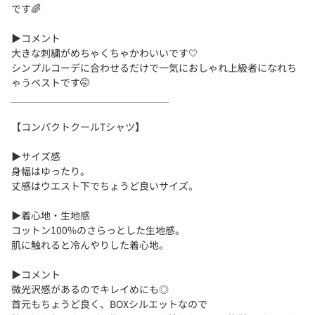
です🌈
▶︎コメント
大きな刺繍がめちゃくちゃかわいいです🤍
シンプルコーデに合わせるだけで一気におしゃれ上級者になれち
ゃうベストです🤭
＿＿＿＿＿＿＿＿＿＿＿＿＿＿＿＿
【コンパクトクールTシャツ】
▶︎サイズ感
身幅はゆったり。
丈感はウエスト下でちょうど良いサイズ。
▶︎着心地・生地感
コットン100%のさらっとした生地感。
肌に触れると冷んやりした着心地。
▶︎コメント
微光沢感があるのでキレイめにも◎
首元もちょうど良く、BOXシルエットなので