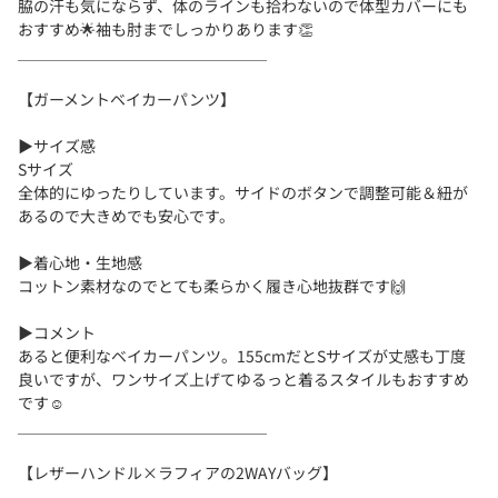
脇の汗も気にならず、体のラインも拾わないので体型カバーにも
おすすめ🌟袖も肘までしっかりあります👏
＿＿＿＿＿＿＿＿＿＿＿＿＿＿＿＿
【ガーメントベイカーパンツ】
▶︎サイズ感
Sサイズ
全体的にゆったりしています。サイドのボタンで調整可能＆紐が
あるので大きめでも安心です。
▶︎着心地・生地感
コットン素材なのでとても柔らかく履き心地抜群です🙌
▶︎コメント
あると便利なベイカーパンツ。155cmだとSサイズが丈感も丁度
良いですが、ワンサイズ上げてゆるっと着るスタイルもおすすめ
です☺️
＿＿＿＿＿＿＿＿＿＿＿＿＿＿＿＿
【レザーハンドル×ラフィアの2WAYバッグ】