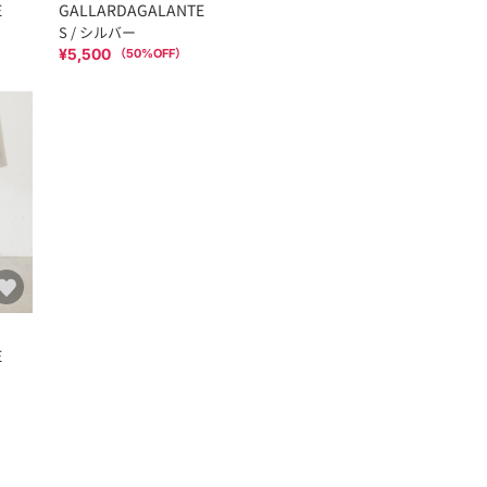
E
GALLARDAGALANTE
S / シルバー
¥5,500
（
50
%OFF）
E