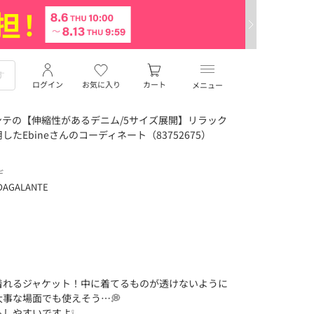
ログイン
お気に入り
カート
メニュー
テの【伸縮性があるデニム/5サイズ展開】リラック
たEbineさんのコーディネート（83752675）
デ
DAGALANTE
着れるジャケット！中に着てるものが透けないように
事な場面でも使えそう…💭
しやすいですよ❕