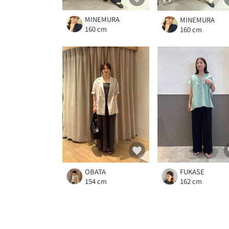
MINEMURA
MINEMURA
160 cm
160 cm
OBATA
FUKASE
154 cm
162 cm