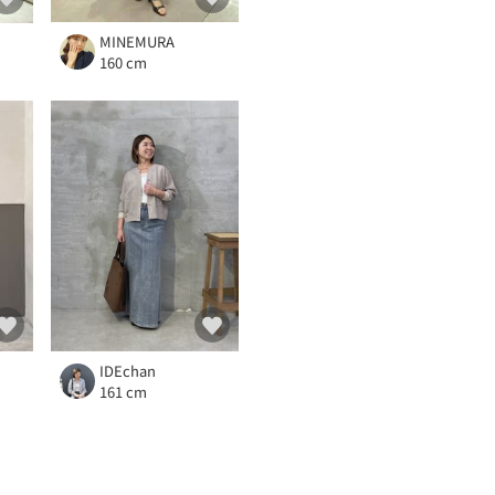
MINEMURA
160 cm
IDEchan
161 cm