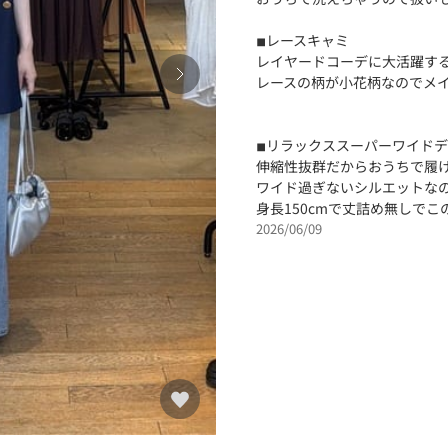
◾︎レースキャミ
レイヤードコーデに大活躍す
レースの柄が小花柄なのでメイ
◾︎リラックススーパーワイド
伸縮性抜群だからおうちで履
ワイド過ぎないシルエットなの
身長150cmで丈詰め無しで
2026/06/09