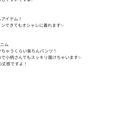
るアイテム！
ンできてもオシャレに着れます✨️
デニム
けちゃうくらい楽ちんパンツ！
で小柄さんでもスッキリ履けちゃいます✨️
この丈感ですよ！