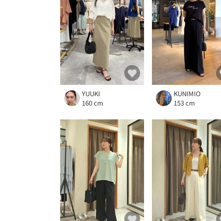
YUUKI
KUNIMIO
160 cm
153 cm