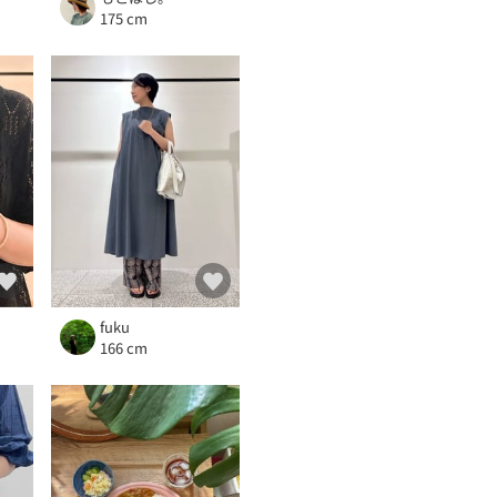
175 cm
fuku
166 cm