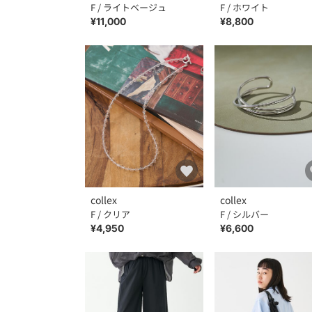
F / ライトベージュ
F / ホワイト
¥11,000
¥8,800
collex
collex
F / クリア
F / シルバー
¥4,950
¥6,600