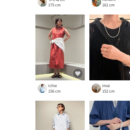
175 cm
161 cm
ichie
imai
156 cm
152 cm