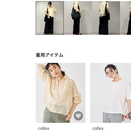
着用アイテム
collex
collex