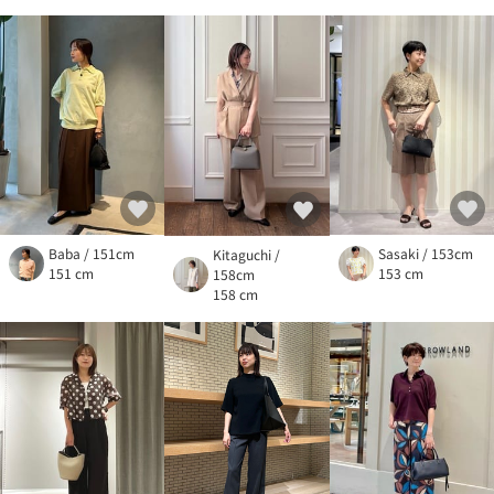
Baba / 151cm
Sasaki / 153cm
Kitaguchi /
151 cm
153 cm
158cm
158 cm