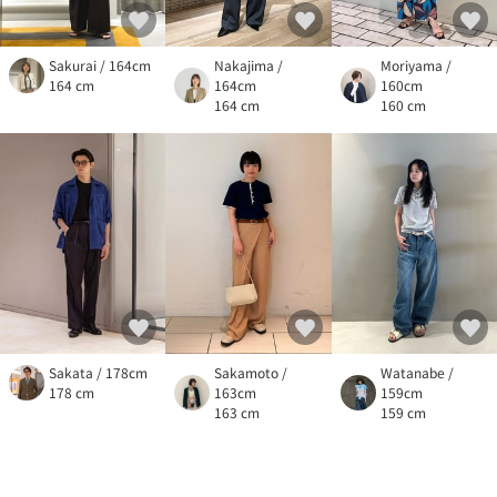
Sakurai / 164cm
Nakajima /
Moriyama /
164 cm
164cm
160cm
164 cm
160 cm
Sakata / 178cm
Sakamoto /
Watanabe /
178 cm
163cm
159cm
163 cm
159 cm