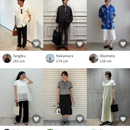
Tangiku
Nakamura
Okamoto
163 cm
174 cm
158 cm