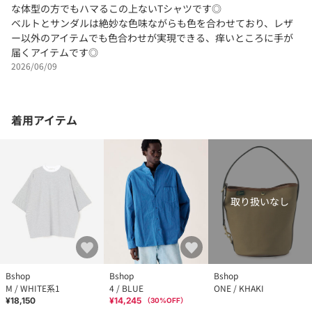
な体型の方でもハマるこの上ないTシャツです◎
ベルトとサンダルは絶妙な色味ながらも色を合わせており、レザ
ー以外のアイテムでも色合わせが実現できる、痒いところに手が
届くアイテムです◎
2026/06/09
着用アイテム
取り扱いなし
Bshop
Bshop
Bshop
M / WHITE系1
4 / BLUE
ONE / KHAKI
¥18,150
¥14,245
（
30
%OFF）