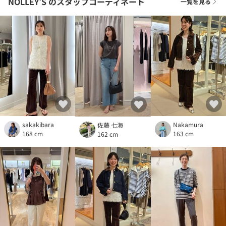
NOLLEY'S
のスタッフコーディネート
一覧を見る
sakakibara
Nakamura
佐藤 七海
168 cm
163 cm
162 cm