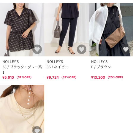
NOLLEY'S
NOLLEY'S
NOLLEY'S
38 / ブラック・グレー系
36 / ネイビー
F / ブラウン
1
¥5,610
¥9,724
¥13,200
（
57
%OFF）
（
32
%OFF）
（
20
%OFF）