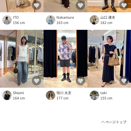
ITO
Nakamura
山口 達夫
156 cm
163 cm
182 cm
Shiomi
恒川 太志
taki
164 cm
177 cm
155 cm
ページトップ