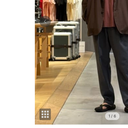
1
/ 6