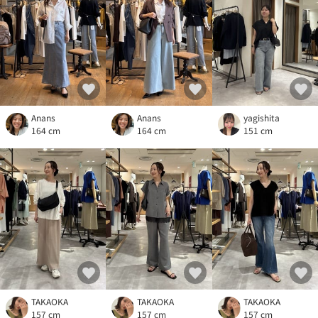
Anans
Anans
yagishita
164 cm
164 cm
151 cm
TAKAOKA
TAKAOKA
TAKAOKA
157 cm
157 cm
157 cm