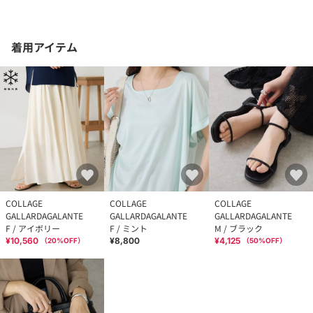
着用アイテム
COLLAGE
COLLAGE
COLLAGE
GALLARDAGALANTE
GALLARDAGALANTE
GALLARDAGALANTE
F / アイボリー
F / ミント
M / ブラック
¥10,560
¥8,800
¥4,125
（
20
%OFF）
（
50
%OFF）