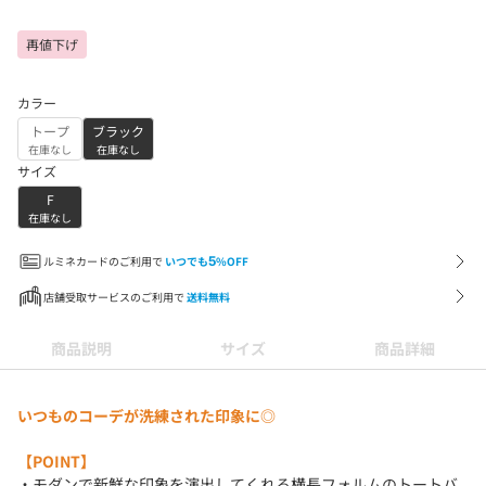
再値下げ
カラー
トープ
ブラック
在庫なし
在庫なし
サイズ
F
在庫なし
ルミネカードのご利用で
いつでも
5
%OFF
店舗受取サービスのご利用で
送料無料
商品説明
サイズ
商品詳細
いつものコーデが洗練された印象に◎
【POINT】
・モダンで新鮮な印象を演出してくれる横長フォルムのトートバ