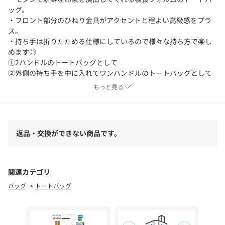
ッグ。
・フロント部分のひねり金具がアクセントと程よい高級感をプラ
ス。
・持ち手は折りたためる仕様にしているので様々な持ち方で楽し
めます◎
①2ハンドルのトートバッグとして
②外側の持ち手を中に入れてワンハンドルのトートバッグとして
③持ち手をすべて中に入れてクラッチバッグとして
もっと見る
④付属のショルダーベルトを付けてショルダーバッグとして
・内側のファスナーポケットには長財布が入る大きさにしている
ので貴重品の収納も安心です◎
返品・交換ができない商品です。
≪収納目安≫
500mlペットボトル、財布、キーケース、タオルハンカチ、スマ
ートフォン
関連カテゴリ
【素材】
バッグ
トートバッグ
牛革、ポリエステル
【サイズ】
高さ：約15cm