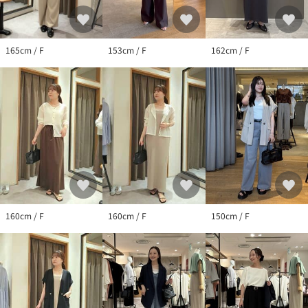
※サンプルで撮影をしております。若干の仕様が変更になる場合
がございますので予めご了承の上ご注文くださいますようお願い
いたします。
※サンプルでの採寸のためあくまで目安となります。予めご了承
165cm / F
153cm / F
162cm / F
ください。
160cm / F
160cm / F
150cm / F