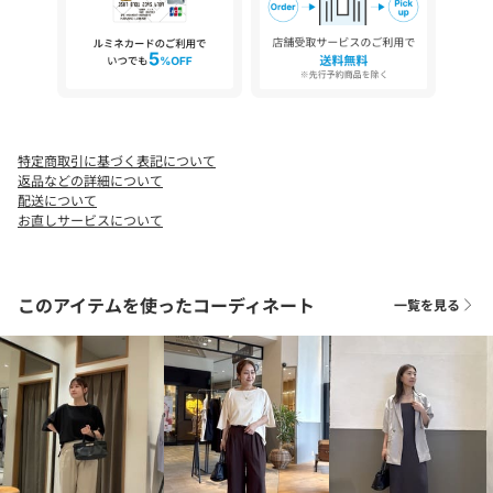
幅：約33cm
マチ：約11cm
ショルダーの長さ：123㎝
≪返品・交換について≫
・着用後、洗濯後の返品・交換は致しかねます。
特定商取引に基づく表記について
・商品到着後、着用前に商品状態のご確認をお願い致します。
返品などの詳細について
・ECサイトでご購入いただいた商品は、お修理を承っておりませ
配送について
ん。
お直しサービスについて
26SS
【気になる商品は「お気に入り」登録を】
ハートマークをクリックし、お好きなカラーを選んでお気に入り
このアイテムを使ったコーディネート
一覧を見る
に登録すると
入荷情報や残り1点の通知、完売カラーの再入荷、セール情報など
を受け取ることができます。
※撮影場所やお使いのモニター環境により若干お色味が異なる場
合がございます。
特にロケの撮影では明るく見える傾向にございます。詳細撮影画
像で色味をお確かめくださいます様お願いいたします。