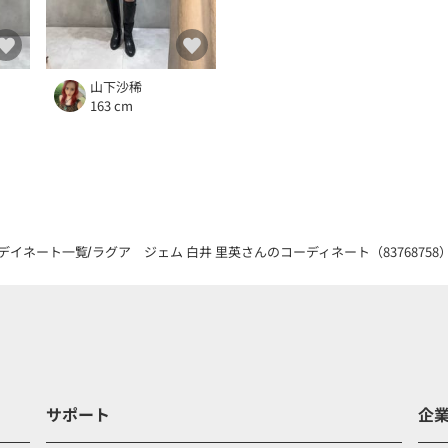
山下沙稀
163 cm
デイネート一覧
ラグア ジェム 白井 里英さんのコーディネート（83768758
サポート
企