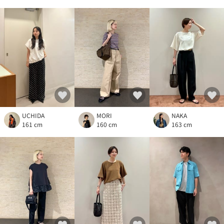
UCHIDA
MORI
NAKA
161 cm
160 cm
163 cm