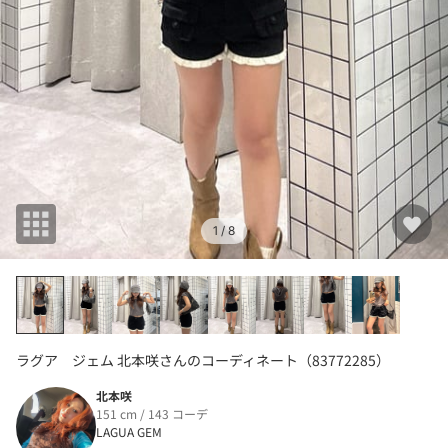
1
/ 8
ラグア ジェム 北本咲さんのコーディネート（83772285）
北本咲
151 cm / 143 コーデ
LAGUA GEM