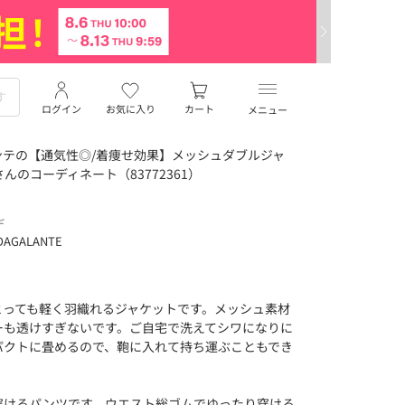
ログイン
お気に入り
カート
メニュー
テの【通気性◎/着痩せ効果】メッシュダブルジャ
 さんのコーディネート（83772361）
デ
DAGALANTE
とっても軽く羽織れるジャケットです。メッシュ素材
ーも透けすぎないです。ご自宅で洗えてシワになりに
パクトに畳めるので、鞄に入れて持ち運ぶこともでき
穿けるパンツです。ウエスト総ゴムでゆったり穿ける