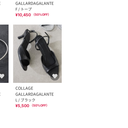
E
GALLARDAGALANTE
F / トープ
¥10,450
（
50
%OFF）
COLLAGE
E
GALLARDAGALANTE
L / ブラック
¥5,500
（
50
%OFF）