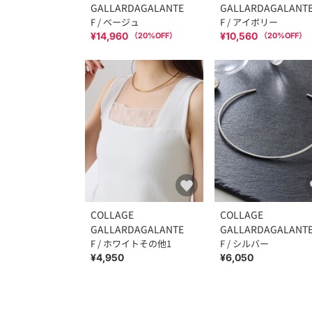
GALLARDAGALANTE
GALLARDAGALANT
F / ベージュ
F / アイボリー
¥14,960
¥10,560
（
20
%OFF）
（
20
%OFF）
COLLAGE
COLLAGE
GALLARDAGALANTE
GALLARDAGALANT
F / ホワイトその他1
F / シルバー
¥4,950
¥6,050