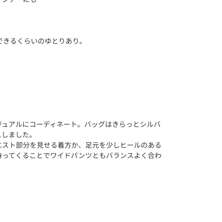
できるくらいのゆとりあり。
、
】
ジュアルにコーディネート。バッグはきらっとシルバ
スしました。
エスト部分を見せる着方か、足元を少しヒールのある
持ってくることでワイドパンツともバランスよく合わ