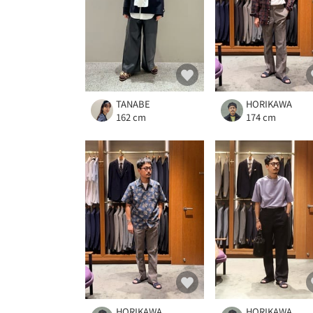
TANABE
HORIKAWA
162 cm
174 cm
HORIKAWA
HORIKAWA