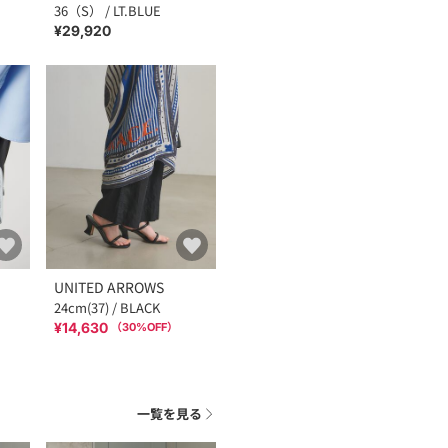
36（S） / LT.BLUE
¥29,920
UNITED ARROWS
24cm(37) / BLACK
¥14,630
（
30
%OFF）
一覧を見る