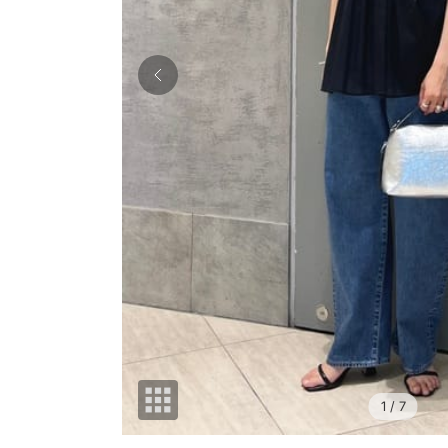
1
/ 7