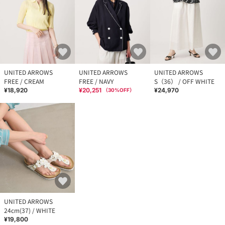
UNITED ARROWS
UNITED ARROWS
UNITED ARROWS
FREE / CREAM
FREE / NAVY
S（36） / OFF WHITE
¥18,920
¥20,251
¥24,970
（
30
%OFF）
UNITED ARROWS
24cm(37) / WHITE
¥19,800