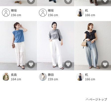
穂坂
穂坂
机
156 cm
156 cm
166 cm
長島
藤田
机
164 cm
159 cm
166 cm
ページトップ