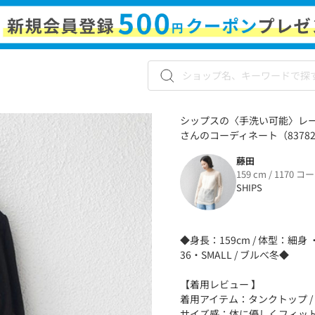
シップスの〈手洗い可能〉レース
さんのコーディネート（83782
藤田
159 cm / 1170 コ
SHIPS
◆身長：159cm / 体型：細
36・SMALL / ブルべ冬◆
【着用レビュー 】
着用アイテム：タンクトップ / 着
サイズ感：体に優しくフィッ